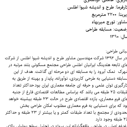
ارفرما: طرح و اندیشه شیوا اطلس
بنا: 2200 مترمربع
شاور: تورج میربهاء
ضعیت: مسابقه طراحی
​​​​سال: 1390
بانی طراحی:
در سال ۱۳۹۲ شرکت مهندسین مشاور طرح و اندیشه شیوا اطلس از شرکت
ای تابعه هلدینگ ایرانیان اطلس طراحی مجتمع مسکونی بلند مرتبه در
هرک نمک آبرود را به مسابقه ای دو مرحله ای گذاشت. هدف از این
سابقه دستیابی به طرحی کاربردی، نوآورانه، پایدار و بهینه از طریق به
ارگیری توان علمی و حرفه ای جامعه معماری ایران بود.حداکثر تعداد
طبقات ۲۵ طبقه می باشد که براساس مطالعات اقتصادی فارغ از جنبه
های فرم معماری، بازده اقتصادی طرح در حالت ۲۳ طبقه بیشینه خواهد
ود که برای دستیابی به فرم معماری مطلوب امکان طراحی بخش
محدودی از مجتمع با تعداد طبقات کمتر و یا بیشتر از ۲۳ طبقه و حداکثر
ه وجود دارد.
غدغه اصلی در طراحی واقعگرایانه این پروژه در تحلیل سطح پوشش بالای