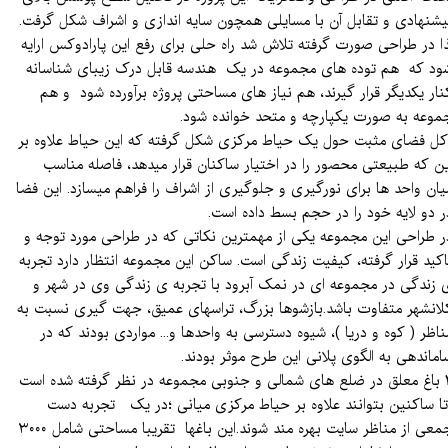
یشنهادی و تقابل آن با مسایلی همچون سایه اندازی و اشراف شکل گرفت.
ذا در طراحی صورت گرفته تلاش شد راه حلی برای رفع این پارادوکس ارایه
ود که هم توده های مجموعه در یک هندسه قابل درک زیبای شناسانه
نار یکدیگر قرار گیرند، هم نیاز های مساحتی پروژه برآورده شود و هم
موعه به صورت یکپارچه و متحد خوانده شود.
ل فضای مثبت حول یک حیاط مرکزی شکل گرفته که این حیاط علاوه بر
ین که طبیعتی محصور را در اختیار ساکنان قرار میدهد، فاصله مناسب
یان واحد ها برای نورگیری و جلوگیری از اشراف را فراهم میسازد. این فضا
ر دو لایه خود را در حجم بسط داده است.
ر طراحی این مجموعه یکی از مهمترین نکاتی که در طراحی مورد توجه و
اکید قرار گرفته، کیفیت زندگی است. ساکن این مجموعه انتظار دارد تجربه
 زندگی در مجموعه ای در نمک آبرود با تجربه ی زندگی وی در شهر و
لانشهر متفاوت باشد.بازشوها بزرگ، تراسهای عمیق، جهت گیری نسبت به
ناظر ( کوه و دریا )، شیوه دسترسی به واحدها و... مواردی بودند که در
اماندهی به الگوی پلانی این طرح موثر بودند.
۲ باغ معلق در ضلع های شمالی و جنوبی مجموعه در نظر گرفته شده است
ا ساکنین بتوانند علاوه بر حیاط مرکزی میانی ؛در یک تجربه دست
جمعی از مناظر سایت بهره مند شوند.این باغها تقریبا مساحتی شامل ۳۰۰۰