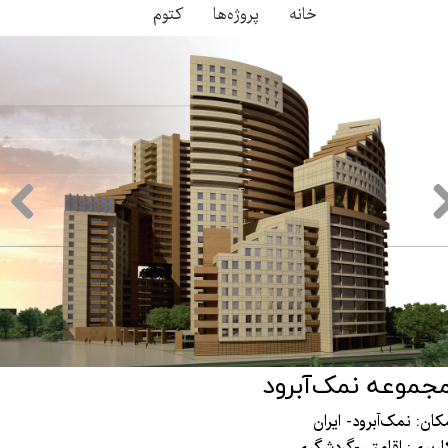
خانه
پروژه‌ها
کتوم
جموعه نمک‌آبرود
مکان: نمک‌آبرود- ایران
اربری: اقامتی-گردشگری