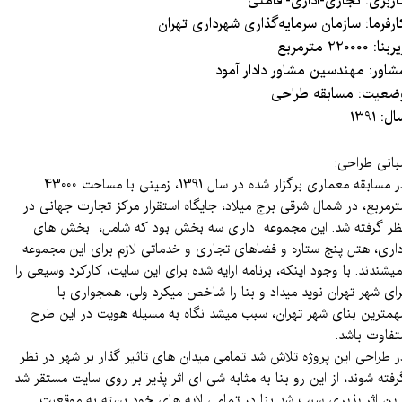
اربری: تجاری-اداری-اقامتی
ارفرما: سازمان سرمایه‌گذاری شهرداری تهران
بنا: 220000 مترمربع
شاور: مهندسین مشاور دادار آمود
ضعیت: مسابقه طراحی
​​​​سال: 1391
بانی طراحی:
در مسابقه معماری برگزار شده در سال 1391، زمینی با مساحت 43000
ترمربع، در شمال شرقی برج میلاد، جایگاه استقرار مرکز تجارت جهانی در
ظر گرفته شد. این مجموعه دارای سه بخش بود که شامل، بخش های
داری، هتل پنج ستاره و فضاهای تجاری و خدماتی لازم برای این مجموعه
یشندند. با وجود اینکه، برنامه ارایه شده برای این سایت، کارکرد وسیعی را
رای شهر تهران نوید میداد و بنا را شاخص میکرد ولی، همجواری با
همترین بنای شهر تهران، سبب میشد نگاه به مسیله هویت در این طرح
تفاوت باشد.
ر طراحی این پروژه تلاش شد تمامی میدان های تاثیر گذار بر شهر در نظر
رفته شوند، از این رو بنا به مثابه شی ای اثر پذیر بر روی سایت مستقر شد
 این اثر پذیری سبب شد بنا در تمامی لایه های خود بسته به موقعیت