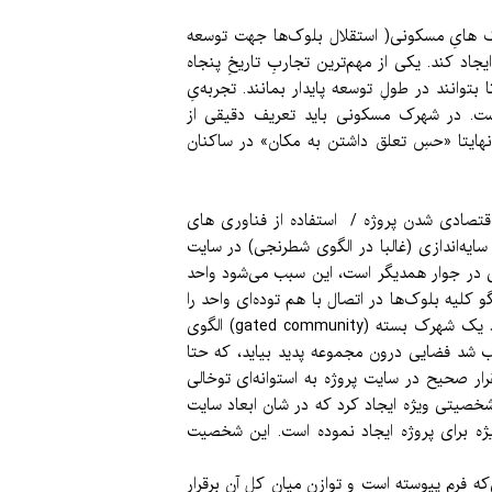
 هایِ مسکونی( استقلال بلوک‌ها جهت توسعه
 کند. یکی از مهم‌ترین تجاربِ تاریخِ پنجاه
وانند در طولِ توسعه پایدار بمانند. تجربه‌یِ
ست. در شهرک مسکونی باید تعریف دقیقی از
 نهایتا «حسِ تعلق داشتن به مکان» در ساکنان
اقتصادی شدن پروژه / استفاده از فناوری های
ه‌اندازی (غالبا در الگوی شطرنجی) در سایت
نی در جوار همدیگر است، این سبب می‌شود واحد
 کلیه بلوک‌ها در اتصال با هم توده‌ای واحد را
تشکیل دادند، که به واسطه این "وحدت"، شعاعِ همسایگی بسط داده شده است. با توجه به رویکرد کلان کارفرما برای ایجاد یک شهرک بسته (gated community) الگوی
سبب شد فضایی درون مجموعه پدید بیاید، که حتا
ر صحیح در سایت پروژه به استوانه‌ای توخالی
 (تقریبا برابر با استادیوم آزادی) شخصیتی ویژه ایجاد کرد که در شان ابعاد سایت
 برای پروژه ایجاد نموده است. این شخصیت
 فرم پیوسته است و توازن میان کل آن برقرار