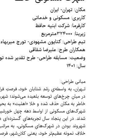
​مکان: تهران- ایران
کاربری: مسکونی و خدماتی
کارفرما: شرکت ابنیه حافظ
زیربنا: 324000مترمربع
تیم طراحی: کتایون مشهودی- تورج میربهاء
همکاران طرح: علیرضا شقاقی
وضعیت: مسابقه طراحی- طرح تقدیر شده تو
سال: 1401
مبانی طراحی:
تـِهران، به واسطه‌یِ رشدِ شتابان خود، فرصتِ فر
در میانِ چرخ‌هایِ توسعه بلعیده می‌شوند؛ شهرو
خاطر به مکان حذف شده و خلا «اهلیت» به بحرا
شهرک‌های مسکونی از اواسط دهه چهل خورشیدی د
شدند. در این پنجاه سال تجربه‌هایِ گسترده‌ای
شهروند بودن در شهرک‌هایِ مسکونی، به مراتب 
خلافِ نمونه عظیم‌تر خود، یعنی کلان‌شهر، فرصت 