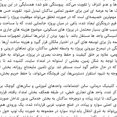
لال واحدها و عدم اشراف را تقویت می‌کند. پیوستگی غلو شده همسایگی در این پ
 بلوک ها به عرصه ای‌ امن برای حضور تمامی ساکنان تبدیل شود. تقویت حس 
ی مهم‌ترین خصیصه‌ای است که در صورت تحقق می‌تواند موفقیت پروژه را تضم
ز آسیب های بسیار محتمل در پروژه های مسکونی، موضوع هزینه های جاری مج
ساتی واحد ها مستقل باشد. با بهره بردن از تراس‌ها استقرار تجهیزات مستق
گی در نیمرخ بیرونی پروژه به واسطه تخطی ساکنان، برای نماهای درونی و بیر
 بومی، علاوه بر خلق کیفیت و حفظ وحدت بصری در پروژه، می‌تواند به خلق 
 توجه به شکل زمین، بخشی از استوانه در امتداد سایت، کشیده شد تا بد
 که در حال حاضر گود است مستقر شد. برای تامین مایحتاج روزانه، بخش 
توجه به شیوه استقرار دسترسی‌ها، این فروشگاه می‌تواند، با حفظ حریم بخ
 کلینیک درمانی، سالن اجتماعات، واحدهای آموزشی و سالن‌های کوچک برا
ر شده، واحد های تجاری خطی، در طبقه همکف بخش امتداد یافته، قرارداده
‌کند، تا تردد پیاده و دوچرخه ساکنان به بخش خدماتی بدون تداخل صورت 
8 متر را نیز دارد. ورودی اصلی سواره و پیاده، در ضلع جنوب غربی قرارداده شده، ی
واند به شرق انتقال یابد.تردد سواره در مجموعه به صورت یک لوپ حول سا