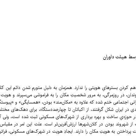
سط هیئت داوران
اهم کردنِ بسترهایِ هویتی را ندارد. همزمان به دلیل متورم شدنِ دائمِ این ک
ندان، در روزمرگی، به مرور شخصیتِ مکان را به فراموشی می‌سپرند و هویت را 
نی اجتماعی ختم شده که علاوه به «مکان‌مند» بودن، «همسایگی» و «پیوست
ر ایران شکل گرفتند، از اکباتان تا چهارصددستگاه، برای دهک‌های مختلف ب
 در حوزه‌یِ ساخت و بهره برداری از شهرک‌های مسکونی ثبت شده است، ولی 
از شهروند بودن در کلان‌شهر‌ها ارزش‌آفرین‌تر است. علت این امر در مق
پرداختن به هویتِ مکان را دارند. ایجادِ هویت در شهرک‌های مسکونی، فراتر ا