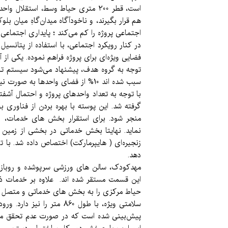
است، قطر 200 متری حیاط وسط، استق
هم قرار بگیرند، و ناخودآگاه میدان‌گاهِ میان
اجتماعی پروژه را کم می‌کند ؛ پایداری اجتماع
فضایی ویژه‌ای برای پروژه فراهم نموده. یکی ا
توجه به گروه هدف، پیشنهاد می‌شود سیستم تاسی
سبب شده اند 10% از فضای واحدها به صورت نیمه باز برای توسعه های آتی در اختیار مالکان قرار گیرد و هزینه ساخت آن‌ها در مرحله ابتدایی روی دوش پروژه نباشد.
با توجه به تعداد واحدهای پروژه و احتمال آشفت
گرفته شد. این پوسته با بهره بردن از فناوری
منجر شود. برای استقرار بخش های خدمات، با
نماید. نهایتا بخش خدماتی در بخشی از زمین
زنجیره‌ای ( هایپرمارکت) اختصاص داده شد. با 
دهد.
مهدکودک، سالن های ورزشی سرپوشده و روباز،
این قسمت مستقر شده اند. علاوه بر خدمات ذک
حیاط مرکزی را به بخش های خدماتی و متصل می
سلامتی ویژه، با طول 60
پیش‌بینی شده است که در صورت عدم تحقق می‌ت