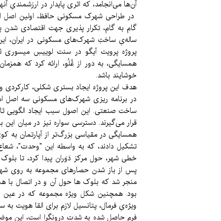
آن‌ها می‌انجامد، که اثری پایدار در ارزشمندیِ آنها 
در طراحی شهرک مسکونی حافظ، اولین اصل ایج
گام به گام، تکرار پذیری جهت اقتصادی شدن پر
ساله‌یِ ساختِ شهرک‌های مسکونی در ایران، این 
پروژه پرویت آیگو در سنت لوییسِ میسوری ث
همسایگی، به دور از غُلُو، ارائه کرد که همزم
خوشایند باشد.
هدف این پروژه ایجاد بستری شکلی، کارکردی و ف
​​​در برنامه ریزی شهرک‌های مسکونی سه اصل ا
ساخت صنعتی. این اصول سبب ایجاد الگویی ثاب
قرار می‌گیرند. دسترسی سواره نیز در میان این
همسایگی در مقیاسی بزرگ‌تر از آپارتمان به کوی‌
خطی شهر، حول مرکز دَوَران پیدا کرد، تا بلوک 
پس از باز شدن حصارهای مجموعه به روی شهر، 
بود. همچنین شکل ویژه مجموعه که در عین 
ویژه‌یِ فرمال، پتانسیل لازم برای القا هویت به سا
فرم حاصل شده به شدت درونگرا است، این موضوع