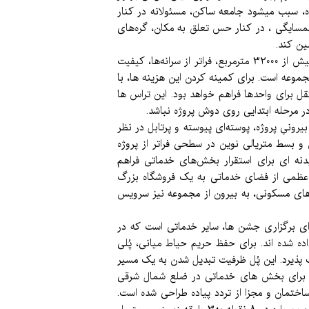
روژه، سبب میشود جامعه ساکن، مسئولانه در کنار
همسایگی ، در کنار حس تعلق به مکان، گره‌های
ین کند.
در کنار رویکرد اجتماعی، با استفاده از پتانسیل فرم درونگرای ایجاد شده، باغی در میان پروژه جانمایی شده، که با مساحت بیش از 32000 مترمربع، فراتر از سرانه‌ها، کیفیت
موعه است. برای کمینه کردن این هزینه ها، با
ل برای واحدها فراهم خواهد بود. این تراس ها
ونیِ پروژه، پوسته‌ای پیوسته و پرتابل در نظر
و بسط متریالی نوین در سطحی فراتر از پروژه
نه ای برای استقرار بخش‌های خدماتی فراهم
اعظمی از فضای خدماتی به یک فروشگاه بزرگ
ش‌های مسکونی، به بیرون از مجموعه نیز سرویس
ی برگزاری جشن ها، سایر خدماتی است که در
 شده اند. برای حفظ حریم حیاط میانی، پُلی
پذیرد. این پُل ظرفیت تبدیل شدن به یک مسیر
ک ورودی هم برای بخش های خدماتی در ضلع شمال شرقی
ختمان و مجزا از تردد پیاده طراحی شده است.