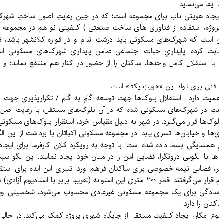
ایفا می‌نماید.
اد هویتی ناب برای مجموعه است؛ که در حِین رعایتِ اصولِ ساختِ شهرک
وژه، استفاده از فناوری های ساخت صنعتی ) کیفیتی نو هم در مجموعه ایجاد
است که شهرک‌های مسکونی باید درشت اندام و در قواره کلانشهر باشد، تا بت
ابت کرده: پایداریِ حیات اجتماعی ضامن پایداری شهرک‌های مسکونی ا
ان با استقلال کامل واحدها، ساکنان را از حضور در کنار هم منتفع نماید؛ و
نی برای تولد این «هویتِ یکتا» است.
همیت دارد: استقلال بلوک‌ها جهت توسعه گام به گام / تکرار‌پذیری جهت 
ت در شهرک‌های مسکونی شده که در آن بلوک‌های مستقل، با رعایت اصل سای
 بلوک‌ها قرار می‌گیرد. در شهر به دلیل مقیاس خرد، استقرار بلوک‌های مسکو
ها و خیابان‌ها تسری یابد. در مجموعه مسکونی اکباتان با برداشت از این الگو
ها با الگویی درونگرا، فضایی امن را در میان خود ایجاد نمایند. این الگو 
فضایی نیمه خصوصی برای ساکنان فراهم آورد. تسری این ایده برای استقرا
منجر شد که بلوک ها حول آن و در اتصال با هم قرار می‌گرفتند. قطر 200 متری این استوانه
سادگی برای یک مجموعه مسکونی غیرعادی محسوب می‌شود، شخصیتی ویژه
کنان را دارد.
 امکان ایجاد کیفیت مستقل از جایگاه شهری پروژه کمک می‌کند. در حالی‌که