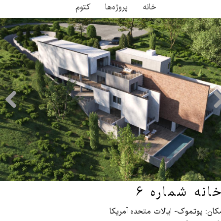
خانه
پروژه‌ها
کتوم
انه شماره 6
مکان: پوتموک- ایالات متحده آمریکا