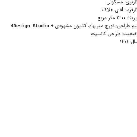
اربری: مسکونی
ارفرما: آقای هلاک
بنا: 1300 متر مربع
یم طراحی: تورج میربهاء، کتایون مشهودی +
4Design Studio
ضعیت: طراحی کانسپت
ل: 1401